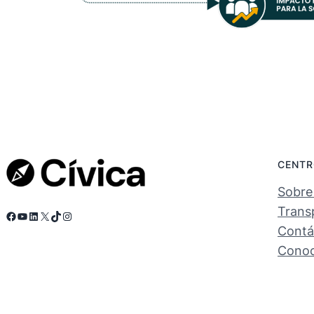
CENTR
Sobre
Trans
Facebook
YouTube
LinkedIn
X
TikTok
Instagram
Contá
Conoc